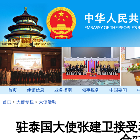
首页
使馆信息
业务指南
领事服务
中国要闻
首页
>
大使专栏
>
大使活动
驻泰国大使张建卫接受
会