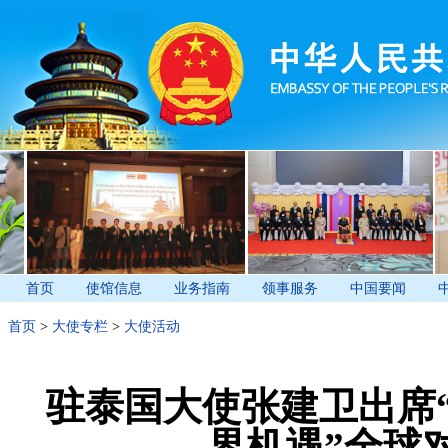
首页
使馆信息
业务指南
领事服务
中国要闻
首页
>
大使专栏
>
大使活动
驻泰国大使张建卫出席
界机遇”全球