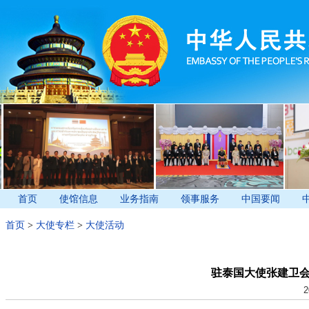
首页
使馆信息
业务指南
领事服务
中国要闻
首页
>
大使专栏
>
大使活动
驻泰国大使张建卫
2