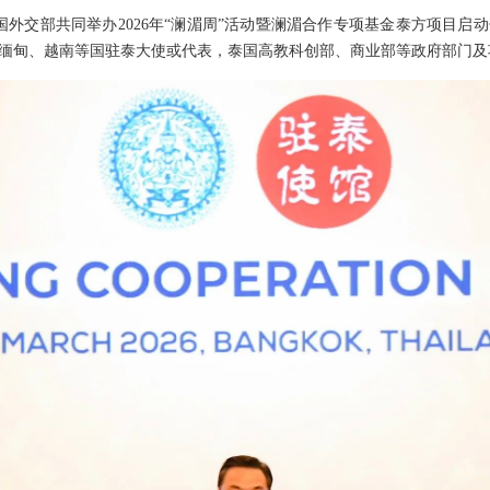
泰国外交部共同举办2026年“澜湄周”活动暨澜湄合作专项基金泰方项目
缅甸、越南等国驻泰大使或代表，泰国高教科创部、商业部等政府部门及项