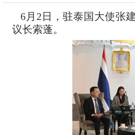
6月2日，驻泰国大使张
议长索蓬。