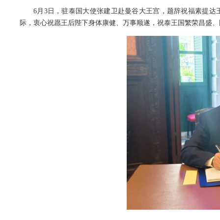
6月3日，驻泰国大使张建卫赴曼谷大王宫，题辞祝福素提达
际，衷心祝愿王后陛下身体康健、万事顺遂，祝泰王国繁荣昌盛、