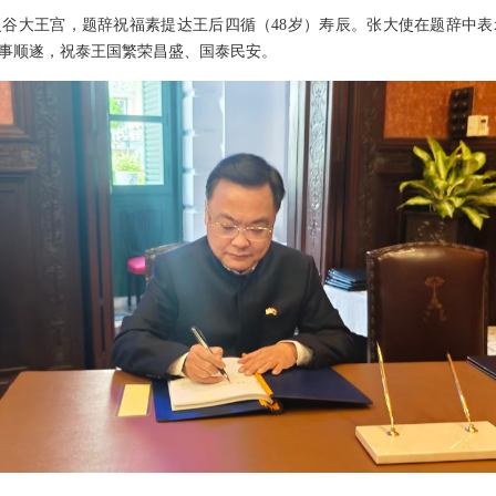
曼谷大王宫，题辞祝福素提达王后四循（48岁）寿辰。张大使在题辞中
事顺遂，祝泰王国繁荣昌盛、国泰民安。