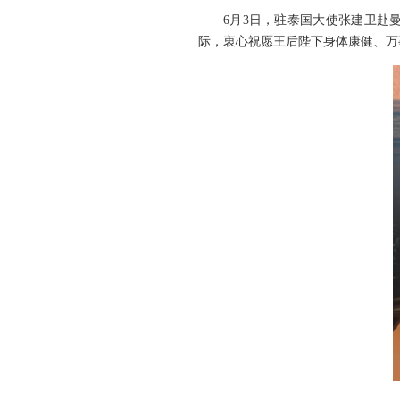
6月3日，驻泰国大使张建卫赴
际，衷心祝愿王后陛下身体康健、万