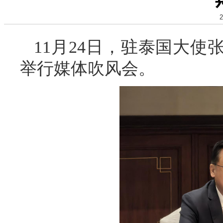
2
11
月
24
日，驻泰国大使
举行媒体吹风会。