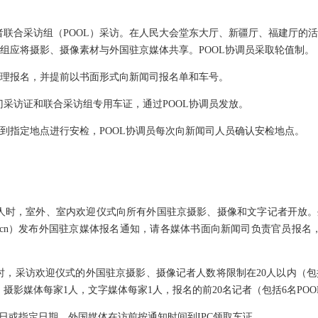
合采访组（POOL）采访。在人民大会堂东大厅、新疆厅、福建厅的活动
访组应将摄影、摄像素材与外国驻京媒体共享。POOL协调员采取轮值制。
理报名，并提前以书面形式向新闻司报名单和车号。
访证和联合采访组专用车证，通过POOL协调员发放。
钟到指定地点进行安检，POOL协调员每次向新闻司人员确认安检地点。
人时，室外、室内欢迎仪式向所有外国驻京摄影、摄像和文字记者开放。
.fmprc.gov.cn）发布外国驻京媒体报名通知，请各媒体书面向新闻司负责官
，采访欢迎仪式的外国驻京摄影、摄像记者人数将限制在20人以内（包括
摄影媒体每家1人，文字媒体每家1人，报名的前20名记者（包括6名PO
或指定日期。外国媒体在访前按通知时间到IPC领取车证。