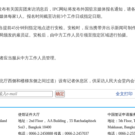
有关国宾团来访消息后，IPC网站将发布外国驻京媒体报名通知，请
字媒体每家1人。报名时间截至访前3个工作日或指定日期。
前45分钟到指定地点进行安检。安检时，应当携带并出示新闻司制作
局颁发的雇员证。安检后，由中方工作人员引领至指定区域进行拍摄。
应当服从中方工作人员管理。
厅西侧和楼梯东侧之间过道）设有记者休息区，供采访人民大会堂内会
全文打印
使馆证件大厅
中国签证申请服
land
地址：2nd Floor， AA Building，55 Ratchadaphisek
地址：5th Floor, Th
Soi3，Bangkok 10400
Makkasan, Bangko
电话：0066-2-2450888 传真：0066-2-2457037
电话：0066-2-255