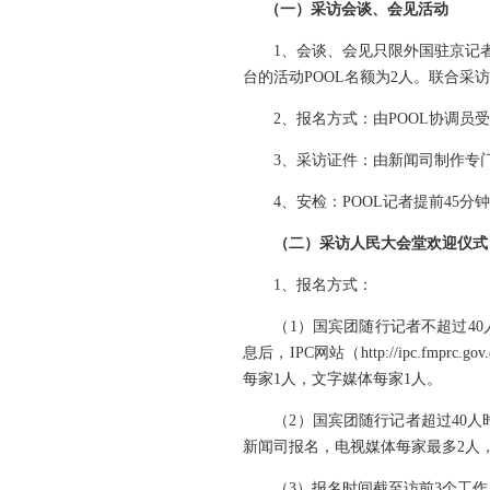
（一）采访会谈、会见活动
1、会谈、会见只限外国驻京记者联
台的活动POOL名额为2人。联合采
2、报名方式：由POOL协调员受
3、采访证件：由新闻司制作专门采
4、安检：POOL记者提前45分
（二）采访人民大会堂欢迎仪式
1、报名方式：
（1）国宾团随行记者不超过40
息后，IPC网站（http://ipc
每家1人，文字媒体每家1人。
（2）国宾团随行记者超过40人时
新闻司报名，电视媒体每家最多2人，
（3）报名时间截至访前3个工作日