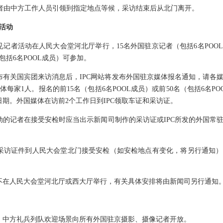
者由中方工作人员引领到指定地点等候，采访结束后从北门离开。
活动
者活动在人民大会堂河北厅举行，15名外国驻京记者（包括6名POO
包括6名POOL成员）可参加。
关国宾团来访消息后，IPC网站将发布外国驻京媒体报名通知，请各
体每家1人。报名的前15名（包括6名POOL成员）或前50名（包括6名P
期。外国媒体在访前2个工作日到IPC领取车证和采访证。
记者在接受安检时应当出示新闻司制作的采访证或IPC所发的外国常
采访证件到人民大会堂北门接受安检（如安检地点有变化，将另行通知）
在人民大会堂河北厅或西大厅举行，有关具体安排将由新闻司另行通知
中方礼兵列队欢迎场景向所有外国驻京摄影、摄像记者开放。