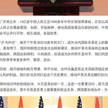
五”开局之年，14亿多中国人民立足5000多年中华文明深厚基础，正在
美国人民正在重振爱国、创新、开拓精神，推动美国发展迈向新的征程。中
全可以并行不悖、相互成就、造福世界。
展“乒乓外交”，推开了中美冰封20多年的大门，成为当代国际关系史上的
。新形势下，我同特朗普总统多次会晤和通话，推动中美关系保持总体
能搞坏。两国合则两利、斗则俱伤，应该成为伙伴而不是对手。我们同
为世界带来更多和平、繁荣、进步。
历程，能不能做到相互尊重、和平共处、合作共赢是双边关系能否稳定
多亿人民的利益。我们应当共同扛起这个历史重任，推动中美关系这艘巨轮
席对他访华的热情款待。今天是美好的一天，这是一次重要访问，双方
谊源远流长。美中关系是世界上最重要的双边关系，两国要加强合作，为