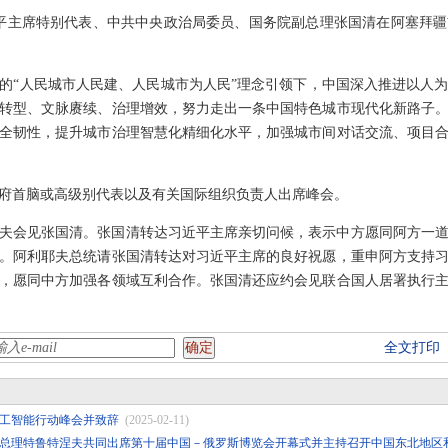
，习近平主席特别代表、中共中央政治局委员、国务院副总理张国清在阿塞拜
的“人民城市人民建、人民城市为人民”理念引领下，中国深入推进以人
转型、文脉赓续、治理增效，努力走出一条中国特色城市现代化新路子
全韧性，提升城市治理智慧化精细化水平，加强城市间对话交流、项目
政府首脑或高级别代表以及有关国际组织负责人出席峰会。
夫会见张国清。张国清转达习近平主席亲切问候，表示中方愿同阿方一
。阿利耶夫总统请张国清转达对习近平主席的良好祝愿，重申阿方支持
，愿同中方加强各领域互利合作。张国清还应约会见联合国人居署执行
全文打印
工智能行动峰会并致辞
(2025-02-11)
总理特鲁特涅夫共同出席第十届中国－俄罗斯博览会开幕式并主持召开中国东北地区