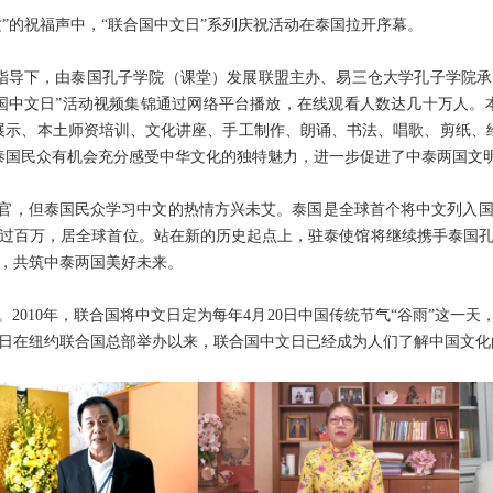
文”的祝福声中，“联合国中文日”系列庆祝活动在泰国拉开序幕。
馆指导下，由泰国孔子学院（课堂）发展联盟主办、易三仓大学孔子学院
国中文日”活动视频集锦通过网络平台播放，在线观看人数达几十万人。
展示、本土师资培训、文化讲座、手工制作、朗诵、书法、唱歌、剪纸、绘
泰国民众有机会充分感受中华文化的独特魅力，进一步促进了中泰两国文
收官，但泰国民众学习中文的热情方兴未艾。泰国是全球首个将中文列入国民
过百万，居全球首位。站在新的历史起点上，驻泰使馆将继续携手泰国
，共筑中泰两国美好未来。
。2010年，联合国将中文日定为每年4月20日中国传统节气“谷雨”这一天
月12日在纽约联合国总部举办以来，联合国中文日已经成为人们了解中国文