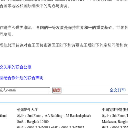
合国等地区和国际组织中的沟通与协调。
是当今世界潮流，各国的平等发展是保持世界和平的重要基础。世界各
同发展。
信总理转达对泰王国普密蓬国王陛下和诗丽吉王后陛下的亲切问候和良
交关系的联合公报
世纪合作计划的联合声明
全文打印
使馆证件大厅
中国签证申请服
land
地址：2nd Floor， AA Building，55 Ratchadaphisek
地址：5th Floor, Th
Soi3，Bangkok 10400
Makkasan, Bangko
电话：0066-2-2450888 传真：0066-2-2457037
电话：0066-2-255