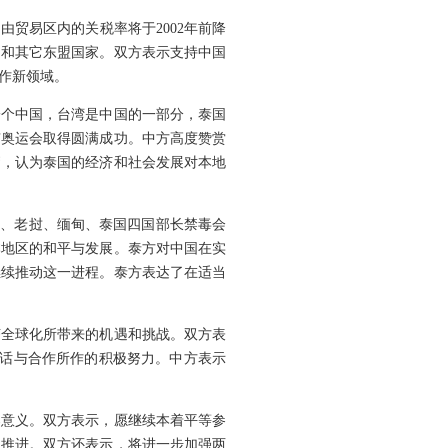
贸易区内的关税率将于2002年前降
国和其它东盟国家。双方表示支持中国
作新领域。
个中国，台湾是中国的一部分，泰国
北京奥运会取得圆满成功。中方高度赞赏
贺，认为泰国的经济和社会发展对本地
国、老挝、缅甸、泰国四国部长禁毒会
本地区的和平与发展。泰方对中国在实
继续推动这一进程。泰方表达了在适当
全球化所带来的机遇和挑战。双方表
对话与合作所作的积极努力。中方表示
意义。双方表示，愿继续本着平等参
以推进。双方还表示，将进一步加强两