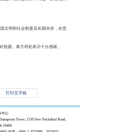
国文明和社会制度应长期共存，在竞
好祝愿。泰方对此表示十分感谢。
打印文字稿
务中心
anapoom Tower, 1550 New Petchaburi Road,
k 10400
0681 传真：0066-2-2075988、2075933