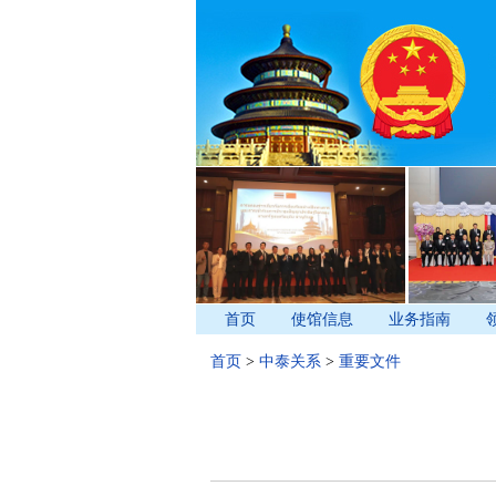
首页
使馆信息
业务指南
首页
>
中泰关系
>
重要文件