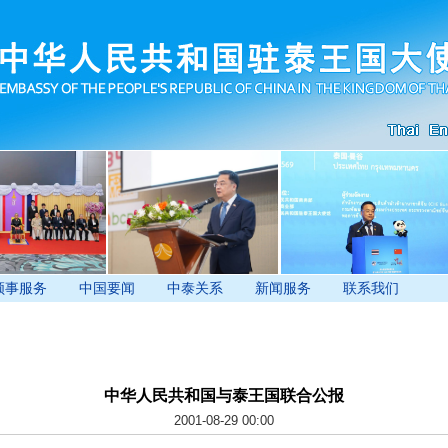
领事服务
中国要闻
中泰关系
新闻服务
联系我们
中华人民共和国与泰王国联合公报
2001-08-29 00:00