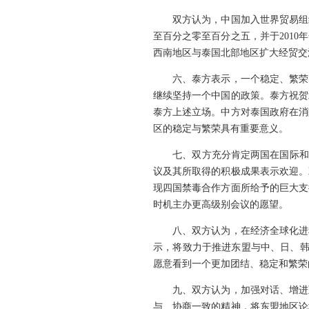
双方认为，中国加入世界贸易组织和
至百分之零至百分之五，并于201
西南地区与泰国北部地区扩大经贸交
六、泰方表示，一个稳定、繁荣的
继续坚持一个中国的政策。泰方祝贺北
泰方上述立场。中方对泰国政府在消
区的稳定与繁荣具有重要意义。
七、双方充分肯定两国在国际和地区
议及其所取得的积极成果表示欢迎。
现四国禁毒合作方面所给予的巨大支
时机主办更高级别会议的愿望。
八、双方认为，在经济全球化进程
示，将致力于推进东盟与中、日、韩
愿意看到一个更加团结、稳定和繁荣
九、双方认为，加强对话、增进互
与、协商一致的精神，将东盟地区论