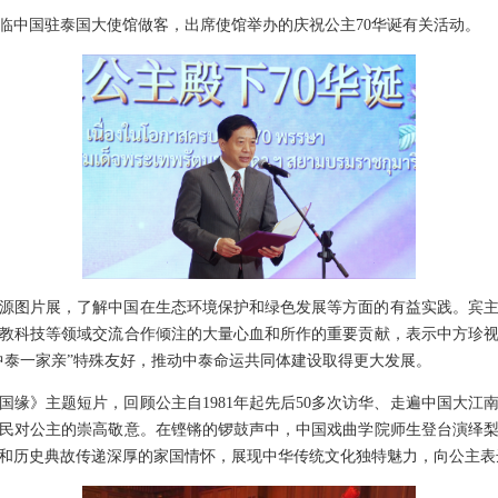
莅临中国驻泰国大使馆做客，出席使馆举办的庆祝公主70华诞有关活动。
源图片展，了解中国在生态环境保护和绿色发展等方面的有益实践。宾
教科技等领域交流合作倾注的大量心血和所作的重要贡献，表示中方珍
“中泰一家亲”特殊友好，推动中泰命运共同体建设取得更大发展。
国缘》主题短片，回顾公主自1981年起先后50多次访华、走遍中国大江
民对公主的崇高敬意。在铿锵的锣鼓声中，中国戏曲学院师生登台演绎
和历史典故传递深厚的家国情怀，展现中华传统文化独特魅力，向公主表