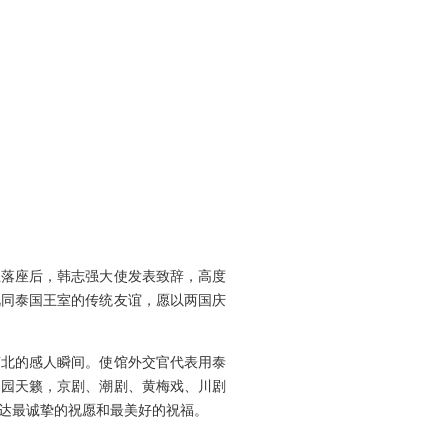
主落座后，韩志强大使发表致辞，高度
视同泰国王室的传统友谊，愿以两国庆
南北的感人瞬间。使馆外交官代表用泰
梨园天籁，京剧、潮剧、黄梅戏、川剧
达最诚挚的祝愿和最美好的祝福。