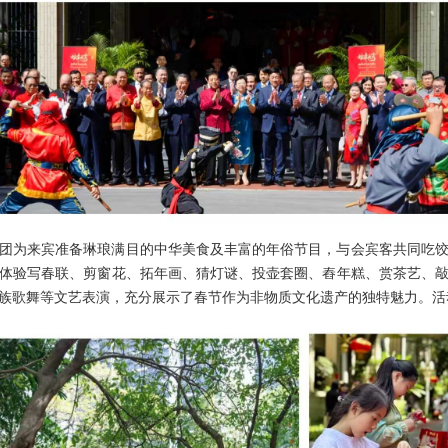
团为来宾准备琳琅满目的中华美食及丰富的年俗节目，与会宾客共同吃
体验写春联、剪窗花、拓年画、猜灯谜、投壶套圈、舂年糕、赏茶艺、
族歌舞等文艺表演，充分展示了春节作为非物质文化遗产的独特魅力。活