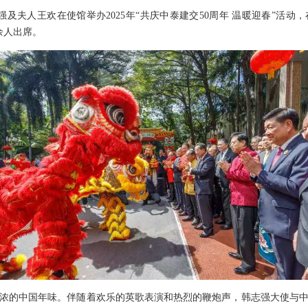
强及夫人王欢在使馆举办2025年“共庆中泰建交50周年 温暖迎春”活
余人出席。
浓的中国年味。伴随着欢乐的英歌表演和热烈的鞭炮声，韩志强大使与