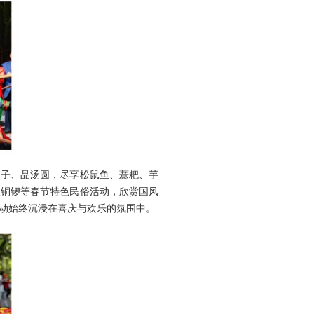
饺子、品汤圆，尽享松鼠鱼、薏粑、芋
敲铜锣等春节特色民俗活动，欣赏国风
动始终沉浸在喜庆与欢乐的氛围中。