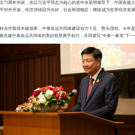
国成立75周年华诞，在以习近平同志为核心的党中央英明领导下，中国各族
平对外开放，经济持续回升向好，社会和谐稳定，继续成为世界经济发
好合作取得丰硕成果，中泰命运共同体建设动力十足、势头强劲。今年是
着共建中泰命运共同体的美好前景携手前行，共同谱写“中泰一家亲”下一个