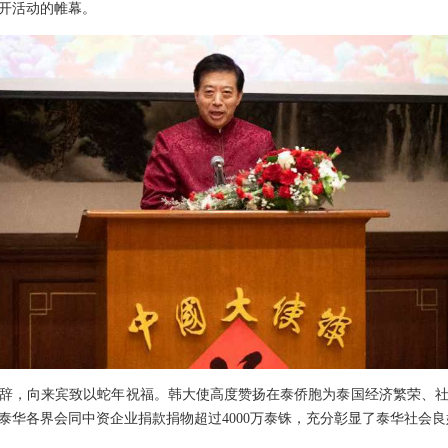
开活动的帷幕。
辞，向来宾致以蛇年祝福。韩大使高度赞扬在泰侨胞为泰国经济繁荣、
泰华各界会同中资企业捐款捐物超过4000万泰铢，充分彰显了泰华社会