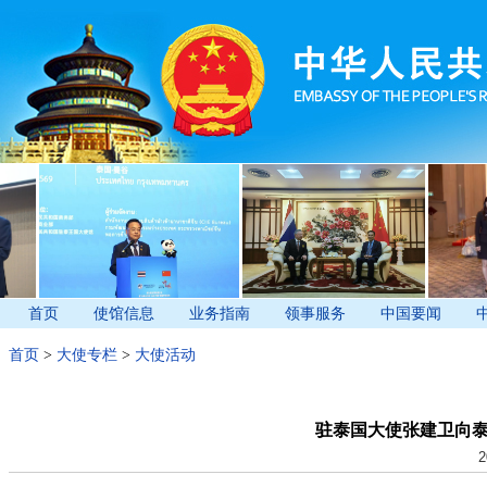
首页
使馆信息
业务指南
领事服务
中国要闻
首页
>
大使专栏
>
大使活动
驻泰国大使张建卫向
2