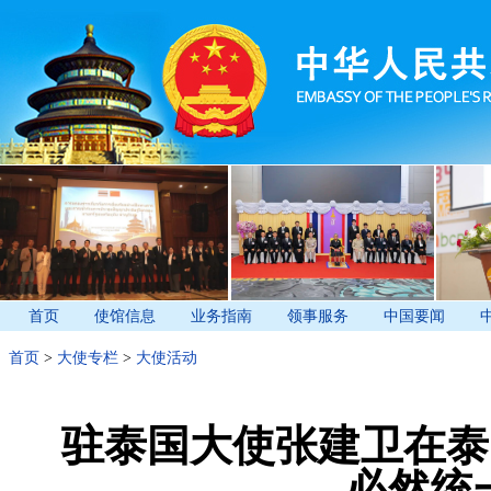
首页
使馆信息
业务指南
领事服务
中国要闻
首页
>
大使专栏
>
大使活动
驻泰国大使张建卫在泰
必然统