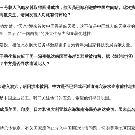
三号载人飞船发射取得圆满成功，航天员已顺利进驻中国空间站。此次
高度关注。请问发言人对此有何评论？
功发射，“天宫”迎来首位中国香港航天员，这不仅是中国载人航天事业
果，显示了“一国两制”的强大生命力和显著优越性。
建设。相信此次航天任务将激励更多香港青年为国家科技发展贡献力量。
男子乘坐橡皮艇于周一深夜抵达韩国西海岸某郡后被扣留。据《纽约时报
？中方是否寻求遣返此人？
金进入洞穴，后因洪水被困。中方是否已经或正派遣洞穴潜水专家前往老
是中国企业员工。我们关注他们的安危，希望他们早日脱困。
”成员美国、印度、日本和澳大利亚就东海和南海局势表达关切。虽未点
持总体稳定。有关国家应停止介入中国周边涉海问题，切实尊重地区国