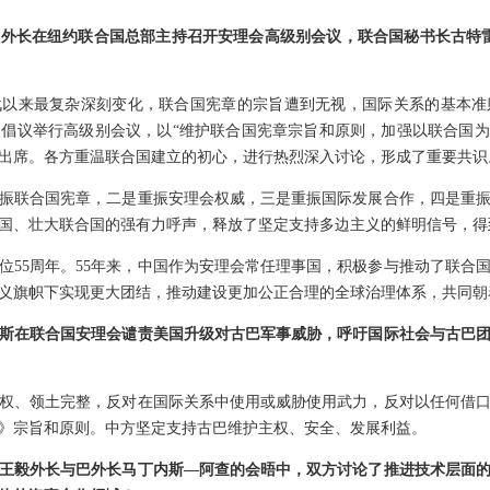
外长在纽约联合国总部主持召开安理会高级别会议，联合国秘书长古特雷
战以来最复杂深刻变化，联合国宪章的宗旨遭到无视，国际关系的基本准
倡议举行高级别会议，以“维护联合国宪章宗旨和原则，加强以联合国为核
程出席。各方重温联合国建立的初心，进行热烈深入讨论，形成了重要共识
振联合国宪章，二是重振安理会权威，三是重振国际发展合作，四是重
国、壮大联合国的强有力呼声，释放了坚定支持多边主义的鲜明信号，得
位55周年。55年来，中国作为安理会常任理事国，积极参与推动了联合
义旗帜下实现更大团结，推动建设更加公正合理的全球治理体系，共同朝
斯在联合国安理会谴责美国升级对古巴军事威胁，呼吁国际社会与古巴
权、领土完整，反对在国际关系中使用或威胁使用武力，反对以任何借
》宗旨和原则。中方坚定支持古巴维护主权、安全、发展利益。
王毅外长与巴外长马丁内斯—阿查的会晤中，双方讨论了推进技术层面