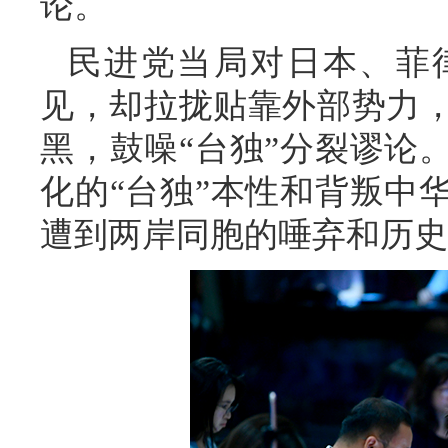
论。
民进党当局对日本、菲
见，却拉拢贴靠外部势力
黑，鼓噪“台独”分裂谬论
化的“台独”本性和背叛中
遭到两岸同胞的唾弃和历史