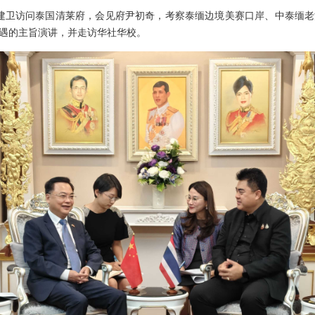
使张建卫访问泰国清莱府，会见府尹初奇，考察泰缅边境美赛口岸、中泰缅
遇的主旨演讲，并走访华社华校。