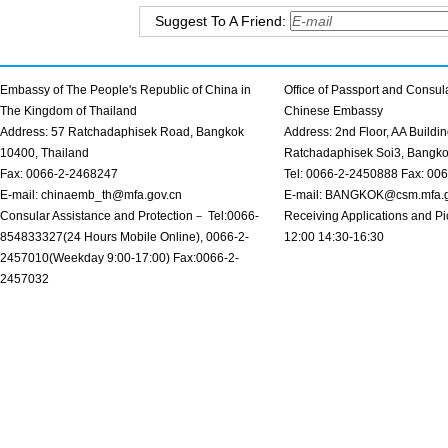
Suggest To A Friend:
Embassy of The People's Republic of China in
Office of Passport and Consula
The Kingdom of Thailand
Chinese Embassy
Address: 57 Ratchadaphisek Road, Bangkok
Address: 2nd Floor, AA Buildin
10400, Thailand
Ratchadaphisek Soi3, Bangk
Fax: 0066-2-2468247
Tel: 0066-2-2450888 Fax: 00
E-mail: chinaemb_th@mfa.gov.cn
E-mail: BANGKOK@csm.mfa.g
Consular Assistance and Protection－ Tel:0066-
Receiving Applications and Pi
854833327(24 Hours Mobile Online), 0066-2-
12:00 14:30-16:30
2457010(Weekday 9:00-17:00) Fax:0066-2-
2457032