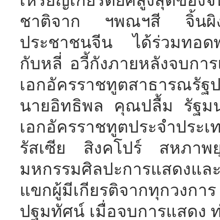
ชาติจาก ฯพณฯสี จิ้นผิ
ประชาชนจีน ได้ร่วมทอดพ
กับหลี่ อวี้กังภายหลังจบการแ
เอกอัครราชทูตสาธารณรัฐ
นายอิทธิพล คุณปลื้ม รัฐ
เอกอัครราชทูตประจำปร
รัสเซีย สิงคโปร์ สหภา
มหกรรมศิลปะการแสดงแล
แขกผู้มีเกียรติจากทุก
ปฐมทัศน์ เมื่อจบการแสดง ท่า