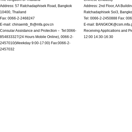
Address: 57 Ratchadaphisek Road, Bangkok
Address: 2nd Floor, AA Buildin
10400, Thailand
Ratchadaphisek Soi3, Bangk
Fax: 0066-2-2468247
Tel: 0066-2-2450888 Fax: 00
E-mail: chinaemb_th@mfa.gov.cn
E-mail: BANGKOK@csm.mfa.g
Consular Assistance and Protection－ Tel:0066-
Receiving Applications and Pi
854833327(24 Hours Mobile Online), 0066-2-
12:00 14:30-16:30
2457010(Weekday 9:00-17:00) Fax:0066-2-
2457032