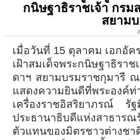
กนิษฐาธิราชเจ้า กรม
สยามบ
2
เมื่อวันที่ 15 ตุลาคม เอกอัค
เฝ้าสมเด็จพระกนิษฐาธิราช
ดาฯ สยามบรมราชกุมารี ณ 
แสดงความยินดีที่พระองค์ท
เครื่องราชอิสริยาภรณ์ ร
ประธานาธิบดีแห่งสาธา
ตัวแทนของมิตรชาวต่างชา