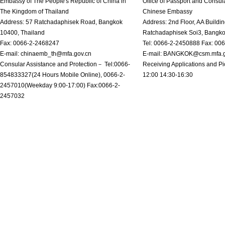
Embassy of The People's Republic of China in
Office of Passport and Consula
The Kingdom of Thailand
Chinese Embassy
Address: 57 Ratchadaphisek Road, Bangkok
Address: 2nd Floor, AA Buildin
10400, Thailand
Ratchadaphisek Soi3, Bangk
Fax: 0066-2-2468247
Tel: 0066-2-2450888 Fax: 00
E-mail: chinaemb_th@mfa.gov.cn
E-mail: BANGKOK@csm.mfa.g
Consular Assistance and Protection－ Tel:0066-
Receiving Applications and Pi
854833327(24 Hours Mobile Online), 0066-2-
12:00 14:30-16:30
2457010(Weekday 9:00-17:00) Fax:0066-2-
2457032