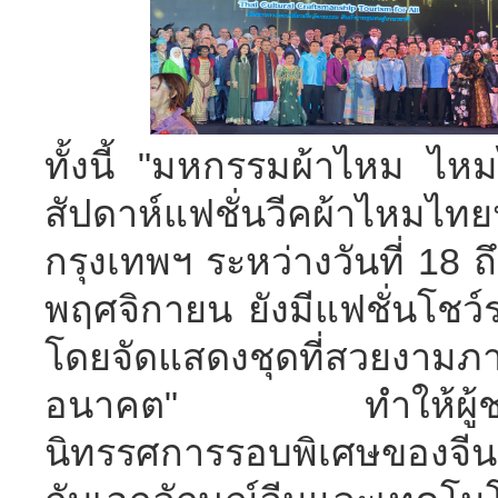
ทั้งนี้ "มหกรรมผ้าไหม ไหม
สัปดาห์แฟชั่นวีคผ้าไหมไท
กรุงเทพฯ ระหว่างวันที่ 18 ถ
พฤศจิกายน ยังมีแฟชั่นโชว
โดยจัดแสดงชุดที่สวยงา
อนาคต" ทำให้ผู้ชมได้เ
นิทรรศการรอบพิเศษของจี