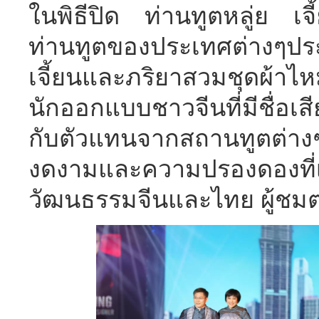
ในพิธีปิด ท่านทูตหลู่ย เจี
ท่านทูตของประเทศต่างๆป
เจี้ยนและภริยาสวมชุดผ้า
นักออกแบบชาวจีนที่มีชื่อเส
กับตัวแทนจากสถานทูตต่างๆ
งดงามและความปรองดองที่เ
วัฒนธรรมจีนและไทย ผู้ชมต่