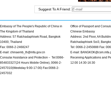
Suggest To A Friend:
Embassy of The People's Republic of China in
Office of Passport and Consula
The Kingdom of Thailand
Chinese Embassy
Address: 57 Ratchadaphisek Road, Bangkok
Address: 2nd Floor, AA Buildin
10400, Thailand
Ratchadaphisek Soi3, Bangk
Fax: 0066-2-2468247
Tel: 0066-2-2450888 Fax: 00
E-mail: chinaemb_th@mfa.gov.cn
E-mail: BANGKOK@csm.mfa.g
Consular Assistance and Protection－ Tel:0066-
Receiving Applications and Pi
854833327(24 Hours Mobile Online), 0066-2-
12:00 14:30-16:30
2457010(Weekday 9:00-17:00) Fax:0066-2-
2457032