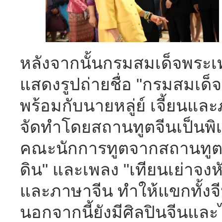
หลังจากนั้นกรมสมเด็จพระ
แสดงรูปถ่ายชื่อ "กรมสมเด็
พร้อมกับนายหลู่ย์ เจี้ยนแล
จัดทำโดยสถานทูตจีนเป็นพิเ
คณะนักการทูตจากสถานทูตจ
ดิน" และเพลง "เทียนเย่าจง
และภาษาจีน ทำให้แขกทั้งจ
นอกจากนี้ยังมีศิลปินจีนแ