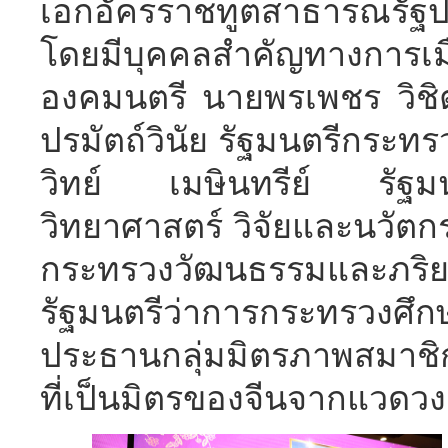
เอกอัครราชทูตสาธารณรัฐ
โดยมีบุคคลสำคัญทางการเ
องคมนตรี นายพรเพชร วิช
ปรมัตถ์วินัย รัฐมนตรีกระ
วิทย์ เมษินทรีย์ รัฐมน
วิทยาศาสตร์ วิจัยและนวัตก
กระทรวงวัฒนธรรมและภ
รัฐมนตรีว่าการกระทรวงศึก
ประธานกลุ่มมิตรภาพสมาชิ
ที่เป็นมิตรของจีนจากแวดว