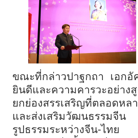
ขณะที่กล่าวปาฐกถา เอกอัค
ยินดีและความคารวะอย่างส
ยกย่องสรรเสริญที่ตลอดหลา
และส่งเสริมวัฒนธรรมจีน ท
รูปธรรมระหว่างจีน-ไทย