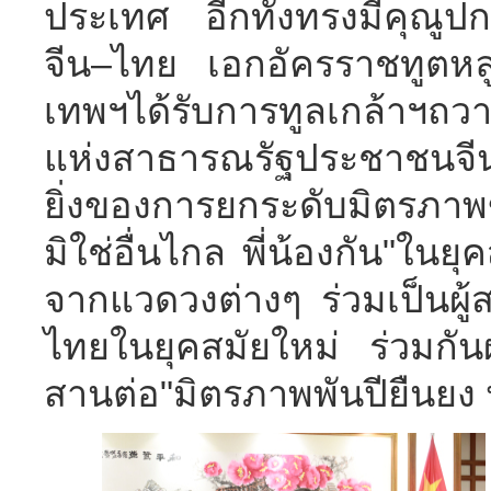
ประเทศ อีกทั้งทรงมีคุณูปก
จีน–ไทย เอกอัครราชทูตหลู
เทพฯได้รับการทูลเกล้าฯถวา
แห่งสาธารณรัฐประชาชนจีน
ยิ่งของการยกระดับมิตรภาพ
มิใช่อื่นไกล พี่น้องกัน"ในยุ
จากแวดวงต่างๆ ร่วมเป็นผู้
ไทยในยุคสมัยใหม่ ร่วมกันผ
สานต่อ"มิตรภาพพันปียืนยง 