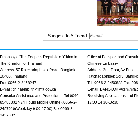
Suggest To A Friend:
Embassy of The People's Republic of China in
Office of Passport and Consula
The Kingdom of Thailand
Chinese Embassy
Address: 57 Ratchadaphisek Road, Bangkok
Address: 2nd Floor, AA Buildin
10400, Thailand
Ratchadaphisek Soi3, Bangk
Fax: 0066-2-2468247
Tel: 0066-2-2450888 Fax: 00
E-mail: chinaemb_th@mfa.gov.cn
E-mail: BANGKOK@csm.mfa.g
Consular Assistance and Protection－ Tel:0066-
Receiving Applications and Pi
854833327(24 Hours Mobile Online), 0066-2-
12:00 14:30-16:30
2457010(Weekday 9:00-17:00) Fax:0066-2-
2457032