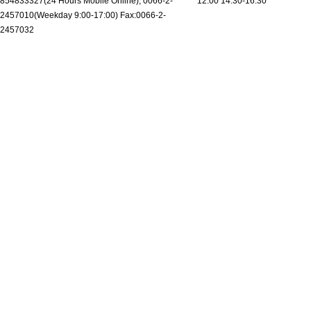
854833327(24 Hours Mobile Online), 0066-2-
12:00 14:30-16:30
2457010(Weekday 9:00-17:00) Fax:0066-2-
2457032