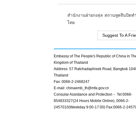
สำนักงานฝ่ายกงสุล สถานทูตจีนปิดทำก
ไทย
Suggest To A Fri
Embassy of The People's Republic of China in Th
Kingdom of Thailand
Address: 57 Ratchadaphisek Road, Bangkok 104
Thailand
Fax: 0066-2-2468247
E-mail: chinaemb_th@mfa.gov.cn
Consular Assistance and Protection－ Tel:0066-
854833327(24 Hours Mobile Online), 0066-2-
2457010(Weekday 9:00-17:00) Fax:0066-2-2457