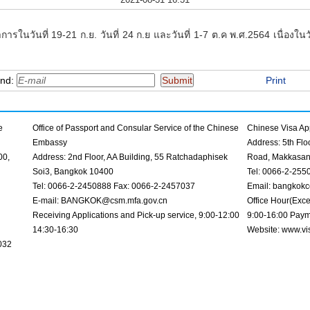
ารในวันที่ 19-21 ก.ย. วันที่ 24 ก.ย และวันที่ 1-7 ต.ค พ.ศ.2564 เนื่อ
end:
Print
e
Office of Passport and Consular Service of the Chinese
Chinese Visa App
Embassy
Address: 5th Fl
00,
Address: 2nd Floor, AA Building, 55 Ratchadaphisek
Road, Makkasan
Soi3, Bangkok 10400
Tel: 0066-2-255
Tel: 0066-2-2450888 Fax: 0066-2-2457037
Email: bangkokc
E-mail: BANGKOK@csm.mfa.gov.cn
Office Hour(Exce
Receiving Applications and Pick-up service, 9:00-12:00
9:00-16:00 Paym
14:30-16:30
Website: www.vi
032