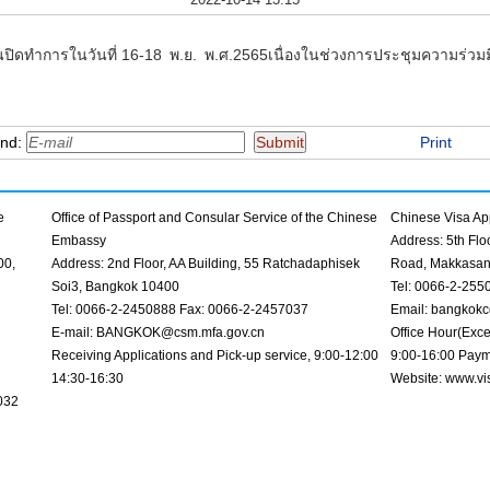
ิดทำการในวันที่ 16-18 พ.ย. พ.ศ.2565เนื่องในช่วงการประชุมความร่วมมื
end:
Print
e
Office of Passport and Consular Service of the Chinese
Chinese Visa App
Embassy
Address: 5th Fl
00,
Address: 2nd Floor, AA Building, 55 Ratchadaphisek
Road, Makkasan
Soi3, Bangkok 10400
Tel: 0066-2-255
Tel: 0066-2-2450888 Fax: 0066-2-2457037
Email: bangkokc
E-mail: BANGKOK@csm.mfa.gov.cn
Office Hour(Exce
Receiving Applications and Pick-up service, 9:00-12:00
9:00-16:00 Paym
14:30-16:30
Website: www.vi
032