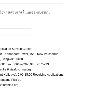
อทางเศรษฐกิจในเอเชีย-แปซิฟิก .
lication Service Center
oor, Thanapoom Tower, 1550 New Petchaburi
, Bangkok 10400
0681 Fax: 0066-2-2075988, 2075933
entre@visaforchina.org
pt Holidays): 9:00-15:00 Receiving Applications,
ent and Pick-up
saforchina.org