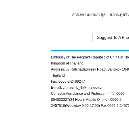
สำนักงานฝ่ายกงสุล สถานทูตจีนป
Suggest To A Fri
Embassy of The People's Republic of China in Th
Kingdom of Thailand
Address: 57 Ratchadaphisek Road, Bangkok 104
Thailand
Fax: 0066-2-2468247
E-mail: chinaemb_th@mfa.gov.cn
Consular Assistance and Protection－ Tel:0066-
854833327(24 Hours Mobile Online), 0066-2-
2457010(Weekday 9:00-17:00) Fax:0066-2-2457