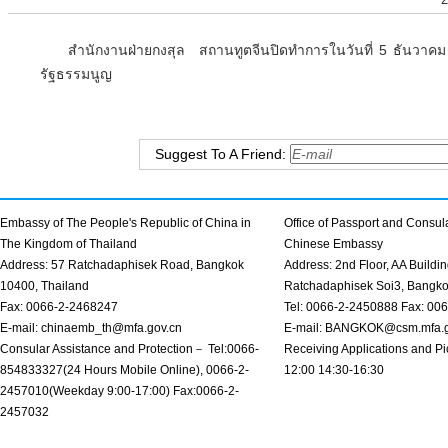
สำนักงานฝ่ายกงสุล สถานทูตจีนปิดทำการในวันที่ 5 ธันวาคม พ
รัฐธรรมนูญ
Suggest To A Friend:
Embassy of The People's Republic of China in
Office of Passport and Consula
The Kingdom of Thailand
Chinese Embassy
Address: 57 Ratchadaphisek Road, Bangkok
Address: 2nd Floor, AA Buildin
10400, Thailand
Ratchadaphisek Soi3, Bangk
Fax: 0066-2-2468247
Tel: 0066-2-2450888 Fax: 00
E-mail: chinaemb_th@mfa.gov.cn
E-mail: BANGKOK@csm.mfa.g
Consular Assistance and Protection－ Tel:0066-
Receiving Applications and Pi
854833327(24 Hours Mobile Online), 0066-2-
12:00 14:30-16:30
2457010(Weekday 9:00-17:00) Fax:0066-2-
2457032