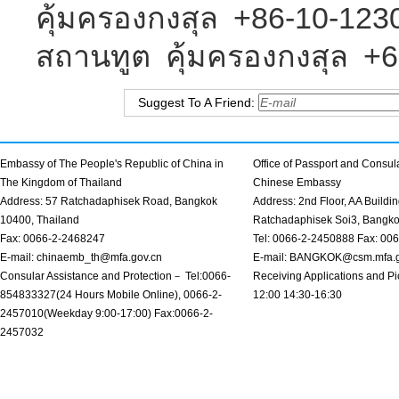
คุ้มครองกงสุล +86-10-123
สถานทูต คุ้มครองกงสุล +
Suggest To A Friend:
Embassy of The People's Republic of China in
Office of Passport and Consula
The Kingdom of Thailand
Chinese Embassy
Address: 57 Ratchadaphisek Road, Bangkok
Address: 2nd Floor, AA Buildin
10400, Thailand
Ratchadaphisek Soi3, Bangk
Fax: 0066-2-2468247
Tel: 0066-2-2450888 Fax: 00
E-mail: chinaemb_th@mfa.gov.cn
E-mail: BANGKOK@csm.mfa.g
Consular Assistance and Protection－ Tel:0066-
Receiving Applications and Pi
854833327(24 Hours Mobile Online), 0066-2-
12:00 14:30-16:30
2457010(Weekday 9:00-17:00) Fax:0066-2-
2457032