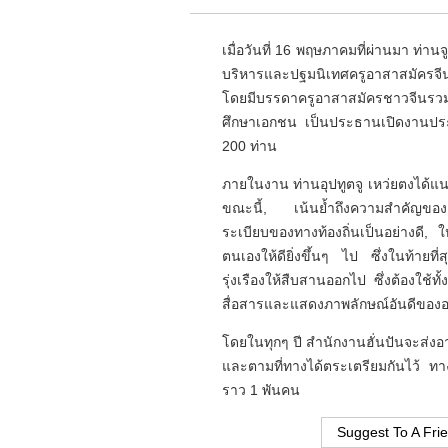
เมื่อวันที่ 16 พฤษภาคมที่ผ่านมา ท
บริหารและปฐมนิเทศครูอาสาสมัครจีน
โดยมีบรรดาครูอาสาสมัครชาวจีนรวมท
ศึกษาเอกชน เป็นประธานเปิดงานประช
200 ท่าน
ภายในงาน ท่านอุปทูตจู เหว่ยตงได้แน
ขณะนี้, เน้นย้ำถึงความสำคัญของ
ระเบียบของทางท้องถิ่นเป็นอย่างดี
ตนเองให้ดียิ่งขึ้นๆ ไป ซึ่งในท้ายท
รุ่งเรืองให้สืบสานออกไป ซึ่งต้องใช้
สื่อสารและแสดงภาพลักษณ์อันดีของอา
โดยในทุกๆ ปี สำนักงานฮั่นปันจะส่งอ
และตามที่ทางได้ตระเตรียมกันไว้ ทา
ราว 1 พันคน
Suggest To A Fri