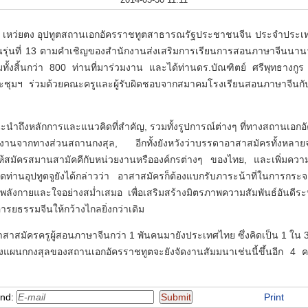
่านจู เหว่ยตง อุปทูตสถานเอกอัครราชทูตสาธารณรัฐประชาชนจีน ประจำประเท
รุ่นที่ 13 ตามคำเชิญของสำนักงานส่งเสริมการเรียนการสอนภาษาจีนนาน
ั้งสิ้นกว่า 800 ท่านที่มาร่วมงาน และได้ท่านดร.บัณฑิตย์ ศรีพุทธางก
ุมฯ ร่วมด้วยคณะครูและผู้รับผิดชอบจากสมาคมโรงเรียนสอนภาษาจีนกับหน่ว
ะนำถึงหลักการและแนวคิดที่สำคัญ, รวมทั้งรูปการณ์ต่างๆ ที่ทางสถานเอกอ
งานจากทางส่วนสถานกงสุล, อีกทั้งยังหวังว่าบรรดาอาสาสมัครทั้งหลา
, ให้สมัครสมานสามัคคีกับหน่วยงานหรือองค์กรต่างๆ ของไทย, และเพิ่มค
ี่สุดท่านอุปทูตจูยังได้กล่าวว่า อาสาสมัครก็ต้องแบกรับภาระน้าที่ในการ
ทั้งพลังกายและใจอย่างสม่ำเสมอ เพื่อเสริมสร้างมิตรภาพความสัมพันธ์อันดีระ
รยธรรมจีนให้กว้างไกลยิ่งกว่าเดิม
าสาสมัครครูผู้สอนภาษาจีนกว่า 1 พันคนมายังประเทศไทย ซึ่งคิดเป็น 1 ใน
งแผนกกงสุลของสถานเอกอัครราชทูตจะยังจัดงานสัมมนาเช่นนี้ขึ้นอีก 4 คร
end:
Print