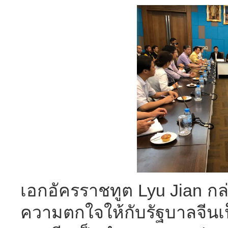
เอกอัครราชทูต Lyu Jian กล่า
ความตกใจให้กับรัฐบาลจีนเป็น