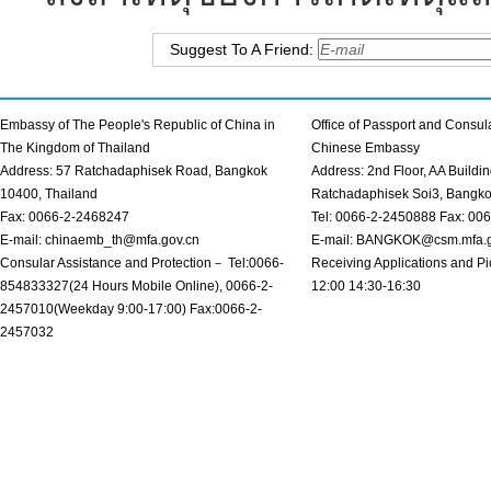
Suggest To A Friend:
Embassy of The People's Republic of China in
Office of Passport and Consula
The Kingdom of Thailand
Chinese Embassy
Address: 57 Ratchadaphisek Road, Bangkok
Address: 2nd Floor, AA Buildin
10400, Thailand
Ratchadaphisek Soi3, Bangk
Fax: 0066-2-2468247
Tel: 0066-2-2450888 Fax: 00
E-mail: chinaemb_th@mfa.gov.cn
E-mail: BANGKOK@csm.mfa.g
Consular Assistance and Protection－ Tel:0066-
Receiving Applications and Pi
854833327(24 Hours Mobile Online), 0066-2-
12:00 14:30-16:30
2457010(Weekday 9:00-17:00) Fax:0066-2-
2457032