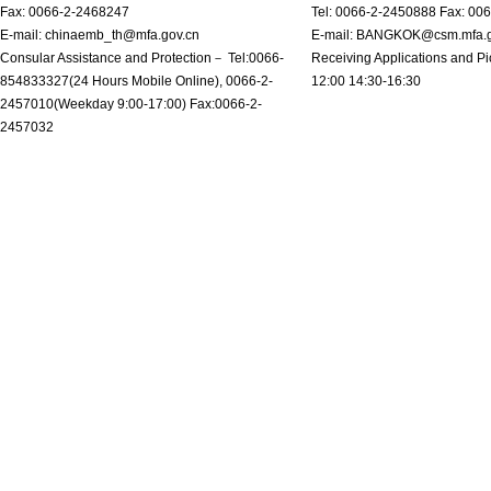
Fax: 0066-2-2468247
Tel: 0066-2-2450888 Fax: 00
E-mail: chinaemb_th@mfa.gov.cn
E-mail: BANGKOK@csm.mfa.g
Consular Assistance and Protection－ Tel:0066-
Receiving Applications and Pi
854833327(24 Hours Mobile Online), 0066-2-
12:00 14:30-16:30
2457010(Weekday 9:00-17:00) Fax:0066-2-
2457032