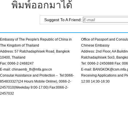
พิมพ์ออกมาได้
Suggest To A Friend:
Embassy of The People's Republic of China in
Office of Passport and Consula
The Kingdom of Thailand
Chinese Embassy
Address: 57 Ratchadaphisek Road, Bangkok
Address: 2nd Floor, AA Buildin
10400, Thailand
Ratchadaphisek Soi3, Bangk
Fax: 0066-2-2468247
Tel: 0066-2-2450888 Fax: 00
E-mail: chinaemb_th@mfa.gov.cn
E-mail: BANGKOK@csm.mfa.g
Consular Assistance and Protection－ Tel:0066-
Receiving Applications and Pi
854833327(24 Hours Mobile Online), 0066-2-
12:00 14:30-16:30
2457010(Weekday 9:00-17:00) Fax:0066-2-
2457032