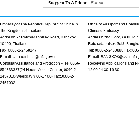
Suggest To A Friend:
Embassy of The People's Republic of China in
Office of Passport and Consula
The Kingdom of Thailand
Chinese Embassy
Address: 57 Ratchadaphisek Road, Bangkok
Address: 2nd Floor, AA Buildin
10400, Thailand
Ratchadaphisek Soi3, Bangk
Fax: 0066-2-2468247
Tel: 0066-2-2450888 Fax: 00
E-mail: chinaemb_th@mfa.gov.cn
E-mail: BANGKOK@csm.mfa.g
Consular Assistance and Protection－ Tel:0066-
Receiving Applications and Pi
854833327(24 Hours Mobile Online), 0066-2-
12:00 14:30-16:30
2457010(Weekday 9:00-17:00) Fax:0066-2-
2457032