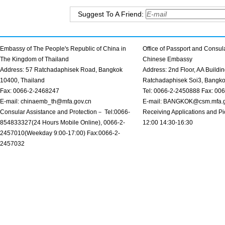
Suggest To A Friend:
Embassy of The People's Republic of China in
Office of Passport and Consula
The Kingdom of Thailand
Chinese Embassy
Address: 57 Ratchadaphisek Road, Bangkok
Address: 2nd Floor, AA Buildin
10400, Thailand
Ratchadaphisek Soi3, Bangk
Fax: 0066-2-2468247
Tel: 0066-2-2450888 Fax: 00
E-mail: chinaemb_th@mfa.gov.cn
E-mail: BANGKOK@csm.mfa.g
Consular Assistance and Protection－ Tel:0066-
Receiving Applications and Pi
854833327(24 Hours Mobile Online), 0066-2-
12:00 14:30-16:30
2457010(Weekday 9:00-17:00) Fax:0066-2-
2457032