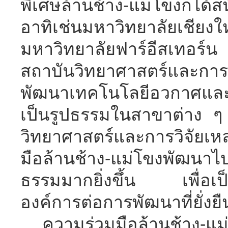
พิเศษล้านช้าง-แม่โขง
ก็
ได้ส
อาทิเช่น
มหาวิทยาลัยเชียงใ
มหาวิทยาลัยฟาร์อีสเทอ
สถาบัน
วิทยาศาสตร์และการ
พัฒนาเทคโนโลยีอวกาศและภ
เป็นรูปธรรมใน
สาขาต่าง 
วิทยาศาสตร์และการ
วิจัยเห
มือล้านช้าง
-
แม่โขงพัฒนา
ไ
ธรรมมาก
ยิ่ง
ขึ้น เพื่อเป
องค์การต่อการพัฒนาที่ยั่งย
ความร่วมมือล้านช้าง-แม