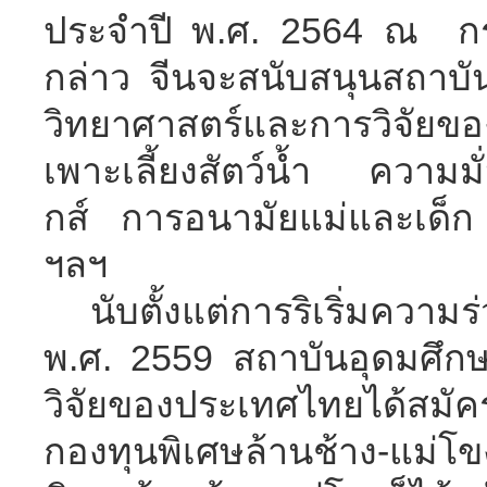
ประจำปี
พ
.
ศ
. 2564
ณ กรุ
กล่าว
จีนจะสนับสนุนสถาบ
วิทยาศาสตร์และการ
วิจัยข
เพาะเลี้ยงสัตว์น้ำ ความม
กส์ การอนามัยแม่และเด็
ฯลฯ
นับตั้งแต่การริเริ่มความร
พ
.
ศ
.
2559
สถาบันอุดมศึก
วิจัยของประเทศไทยได้สมั
กองทุนพิเศษล้านช้าง-แม่โ