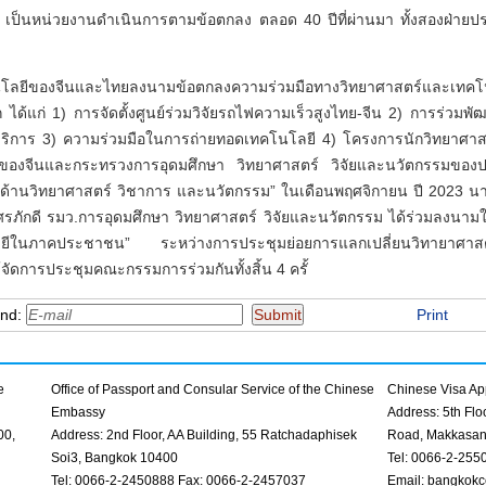
 เป็นหน่วยงานดำเนินการตามข้อตกลง ตลอด 40 ปีที่ผ่านมา ทั้งสองฝ่า
ลยีของจีนและไทยลงนามข้อตกลงความร่วมมือทางวิทยาศาสตร์และเทคโนโ
 ได้แก่ 1) การจัดตั้งศูนย์ร่วมวิจัยรถไฟความเร็วสูงไทย-จีน 2) การร่วม
าร 3) ความร่วมมือในการถ่ายทอดเทคโนโลยี 4) โครงการนักวิทยาศาสตร
ของจีนและกระทรวงการอุดมศึกษา วิทยาศาสตร์ วิจัยและนวัตกรรมของ
ือด้านวิทยาศาสตร์ วิชาการ และนวัตกรรม” ในเดือนพฤศจิกายน ปี 2023 น
ศรภักดี รมว.การอุดมศึกษา วิทยาศาสตร์ วิจัยและนวัตกรรม ได้ร่วมลงนาม
ลยีในภาคประชาชน” ระหว่างการประชุมย่อยการแลกเปลี่ยนวิทายาศาสต
ายได้จัดการประชุมคณะกรรมการร่วมกันทั้งสิ้น 4 ครั้
end:
Print
e
Office of Passport and Consular Service of the Chinese
Chinese Visa App
Embassy
Address: 5th Fl
00,
Address: 2nd Floor, AA Building, 55 Ratchadaphisek
Road, Makkasan
Soi3, Bangkok 10400
Tel: 0066-2-255
Tel: 0066-2-2450888 Fax: 0066-2-2457037
Email: bangkokc