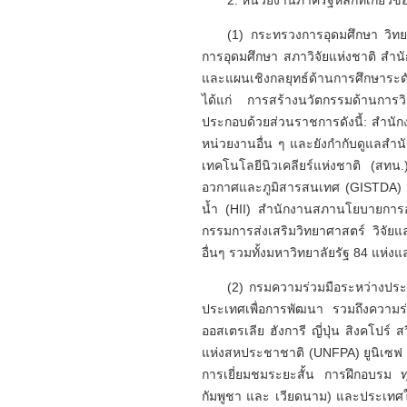
2. หน่วยงานภาครัฐหลักที่เกี่ย
(1) กระทรวงการอุดมศึกษา วิท
การอุดมศึกษา สภาวิจัยแห่งชาติ สำนั
และแผนเชิงกลยุทธ์ด้านการศึกษาระด
ได้แก่ การสร้างนวัตกรรมด้านการว
ประกอบด้วยส่วนราชการดังนี้: สำนั
หน่วยงานอื่น ๆ และยังกำกับดูแลสำ
เทคโนโลยีนิวเคลียร์แห่งชาติ (สท
อวกาศและภูมิสารสนเทศ (GISTDA) ส
น้ำ (HII) สำนักงานสภานโยบายการอ
กรรมการส่งเสริมวิทยาศาสตร์ วิจัย
อื่นๆ รวมทั้งมหาวิทยาลัยรัฐ 84 แห่
(2) กรมความร่วมมือระหว่างประเ
ประเทศเพื่อการพัฒนา รวมถึงความร
ออสเตรเลีย ฮังการี ญี่ปุ่น สิงค
แห่งสหประชาชาติ (UNFPA) ยูนิเซฟ 
การเยี่ยมชมระยะสั้น การฝึกอบรม ท
กัมพูชา และ เวียดนาม) และประเทศใน