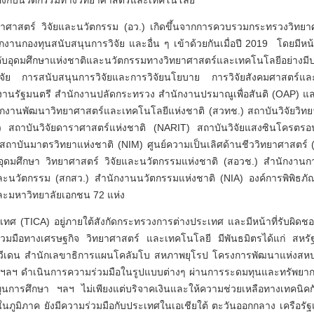
วข้องกับนวัตกรรมทางวิทยาศาสตร์และเทคโนโลยี
ยาศาสตร์ วิจัยและนวัตกรรม (อว.) เกิดขึ้นจากการควบรวมกระทรวงวิ
กงานกองทุนสนับสนุนการวิจัย และอื่น ๆ เข้าด้วยกันเมื่อปี 2019 โดยมีหน
ับอุดมศึกษาแห่งชาติและนวัตกรรมทางวิทยาศาสตร์และเทคโนโลยีอย่างมี
ิจัย การสนับสนุนการวิจัยและการวิจัยนโยบาย การวิจัยสังคมศาสตร์แ
กงานรัฐมนตรี สำนักงานปลัดกระทรวง สำนักงานปรมาณูเพื่อสันติ (OAP) 
นักงานพัฒนาวิทยาศาสตร์และเทคโนโลยีแห่งชาติ (สวทช.) สถาบันวิจัยวิท
น.) สถาบันวิจัยดาราศาสตร์แห่งชาติ (NARIT) สถาบันวิจัยแสงซินโครต
ถาบันมาตรวิทยาแห่งชาติ (NIM) ศูนย์ความเป็นเลิศด้านชีววิทยาศาสตร
ุดมศึกษา วิทยาศาสตร์ วิจัยและนวัตกรรมแห่งชาติ (สอวช.) สำนักงานกา
และนวัตกรรม (สกสว.) สำนักงานนวัตกรรมแห่งชาติ (NIA) องค์การพิพิธภ
งและมหาวิทยาลัยเอกชน 72 แห่ง
ทศ (TICA) อยู่ภายใต้สังกัดกระทรวงการต่างประเทศ และมีหน้าที่รับผิด
่วมมือทางเศรษฐกิจ วิทยาศาสตร์ และเทคโนโลยี มีพันธมิตรได้แก่ สหรั
โปร์ สวีเดน สำนักเลขาธิการแผนโคลัมโบ สหภาพยุโรป โครงการพัฒนาแห่ง
ฯลฯ ดำเนินการความร่วมมือในรูปแบบต่างๆ ผ่านการระดมทุนและทรัพยากร
ุนการศึกษา ฯลฯ ไม่เพียงแต่บริจาคเงินและให้ความช่วยเหลือทางเทคนิคก
ภูมิภาค ยังมีความร่วมมือกับประเทศในเอเชียใต้ ตะวันออกกลาง เครือรั