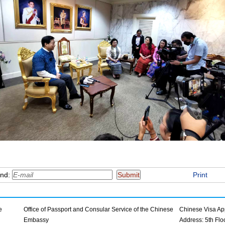
end:
Print
e
Office of Passport and Consular Service of the Chinese
Chinese Visa App
Embassy
Address: 5th Fl