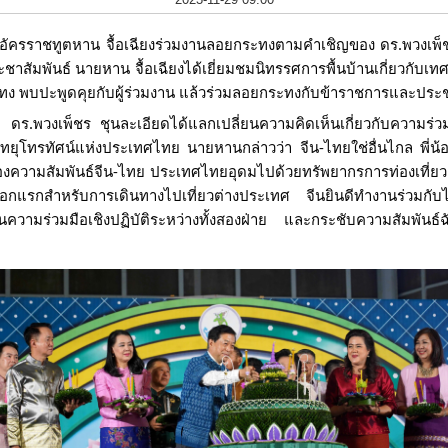
อกอัครราชทูตหาน จื้อเฉียงร่วมงานลอยกระทงตามคำเชิญของ ดร.พวงเพ็
ะชาสัมพันธ์ นายหาน จื้อเฉียงได้เยี่ยมชมนิทรรศการพื้นบ้านเกี่ยวกั
ง พบปะพูดคุยกับผู้ร่วมงาน แล้วร่วมลอยกระทงกับข้าราชการและปร
ะ ดร.พวงเพ็ชร 
ชุนละเอียดได้แลกเปลี่ยนความคิดเห็นเกี่ยวกับความร่ว
ทยุโทรทัศน์แห่งประเทศไทย นายหานกล่าวว่า จีน-ไทยใช่อื่นไกล พี่น้อ
ของความสัมพันธ์จีน-ไทย ประเทศไทยอุดมไปด้วยทรัพยากรการท่องเที่ย
อกแรกสำหรับการเดินทางไปเที่ยวต่างประเทศ จีนยินดีทำงานร่วมกับไ
ร่วมมือเชิงปฏิบัติระหว่างทั้งสองฝ่าย และกระชับความสัมพันธ์