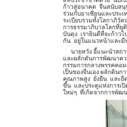
สหประชาชาติด้วย
นับเป
ก้าวสู่อนาคต
จีนสนับสนุ
ร่วมกับอาเซียนและประเทศท
ระเบียบรวมทั้งโลกาภิวั
การธรรมาภิบาลโลกที่ยุต
บันดุง
เรายินดีที่จะก้าว
กัน
อยู่ในแนวหน้าและมี
นายหวัง อี้แนะนำสถา
และผลักดันการพัฒนาควา
กรรมการกลางพรรคคอมมิวน
เป็นของจีนเอง ผลักดินก
คุณภาพสูง
ยั่งยืน
และยืด
ขึ้น
และประตูแห่งการเปิด
ใหม่ๆ
ที่เกิดจากการพัฒ