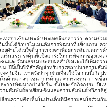
ะเทศอาเซียนประจำประเทศจีนกล่าวว่า
ความร่วมม
ีนนั้นได้รักษาโมเมนตัมการพัฒนาที่แข็งแกร่ง
ควา
สองฝ่ายได้เสร็จสิ้นการเจรจาเพื่อยกระดับเขตการค้
รเสริมแรงกระตุ้นที่แข็งแกร่งในการพัฒนาของแต่ล
าชนและวัฒนธรรมประสบผลสำเร็จและได้เพิ่มความ
าชน
ปีนี้เป็นปีที่สำคัญสำหรับการสถาปนาความสัม
เทศกับจีน
เราหวังว่าทุกฝ่ายที่จะใช้โอกาสนี้เกิด
ในด้านต่างๆ
เช่น
การค้าและการลงทุน
การเชื่อ
ละการพัฒนาอย่างยั่งยืน
ตั้งใจจะจัดกิจกรรม
“
ปีแห
มความสัมพันธ์อาเซียน
-
จีนและความสัมพันธ์ทวิภาคีสู
เปลี่ยนความคิดเห็นในประเด็นที่มีความสนใจร่วมกัน