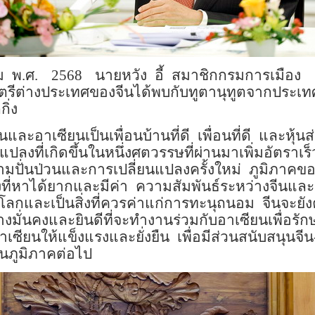
ม
พ
.
ศ
.
2568
นายหวัง
อี้
สมาชิกกรมการเมือง
ตรีต่างประเทศของจีนได้พบกับ
ทูตานุทูต
จากประเท
ิ่ง
ีนและอาเซียนเป็นเพื่อนบ้านที่ดี
เพื่อนที่ดี
และหุ้นส่
แปลงที่เกิดขึ้นในหนึ่งศตวรรษที่ผ่านมาเพิ่มอัตราเร็
วามปั่นป่วนและการเปลี่ยนแปลงครั้งใหม่
ภูมิภาคข
่งที่หาได้ยากและมีค่า
ความสัมพันธ์ระหว่างจีนและ
ะโลกและเป็นสิ่งที่ควรค่าแก่การทะนุถนอม
จีนจะยั
างมั่นคงและยินดีที่จะทำงานร่วมกับอาเซียนเพื่อร
าเซียนให้แข็งแรงและยั่งยืน
เพื่อมีส่วนสนับสนุนจีน
นภูมิภาคต่อไป