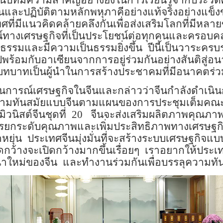
็นปีที่มีความสำคัญอย่างยิ่งในการเรียนรู้จากประวัต
นและปฏิบัติตามหลักพหุภาคีอย่างแท้จริงอย่างแข็ง
ี่มีแนวคิดคล้ายคลึงกันเพื่อส่งเสริมโลกที่มีหลายขั
ตน์ทางเศรษฐกิจที่เป็นประโยชน์ต่อทุกคนและครอบค
ิธรรมและมีความเป็นธรรมยิ่งขึ้น
ปีนี้เป็นวาระคร
ไปพร้อมกับอาเซียนจากการอยู่ร่วมกันอย่างสันติสู่
บทบาทเป็นผู้นำในการสร้างประชาคมที่มีอนาคตร่ว
นการณ์เศรษฐกิจในจีนและกล่าวว่าจีนกำลังดำเนิน
มทันสมัยแบบจีนตามแผนของการประชุมเต็มคณะคร
ิสต์จีนชุดที่
20
จีนจะส่งเสริมผลิตภาพคุณภาพใ
ารยกระดับคุณภาพและเพิ่มประสิทธิภาพทางเศรษฐก
หยุ่น
ประเทศจีนมุ่งมั่นที่จะสร้างระบบเศรษฐกิจแบบเ
กว้างจะเปิดกว้างมากขึ้นเรื่อยๆ
เราอยากให้ประเ
นาใหม่ของจีน
และทำงานร่วมกันเพื่อบรรลุความทัน