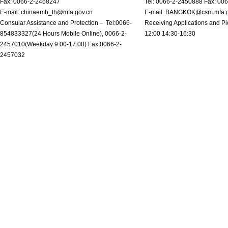
Fax: 0066-2-2468247
Tel: 0066-2-2450888 Fax: 00
E-mail: chinaemb_th@mfa.gov.cn
E-mail: BANGKOK@csm.mfa.g
Consular Assistance and Protection－ Tel:0066-
Receiving Applications and Pi
854833327(24 Hours Mobile Online), 0066-2-
12:00 14:30-16:30
2457010(Weekday 9:00-17:00) Fax:0066-2-
2457032