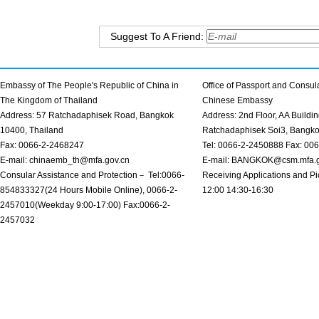
Suggest To A Friend:
Embassy of The People's Republic of China in
Office of Passport and Consula
The Kingdom of Thailand
Chinese Embassy
Address: 57 Ratchadaphisek Road, Bangkok
Address: 2nd Floor, AA Buildin
10400, Thailand
Ratchadaphisek Soi3, Bangk
Fax: 0066-2-2468247
Tel: 0066-2-2450888 Fax: 00
E-mail: chinaemb_th@mfa.gov.cn
E-mail: BANGKOK@csm.mfa.g
Consular Assistance and Protection－ Tel:0066-
Receiving Applications and Pi
854833327(24 Hours Mobile Online), 0066-2-
12:00 14:30-16:30
2457010(Weekday 9:00-17:00) Fax:0066-2-
2457032