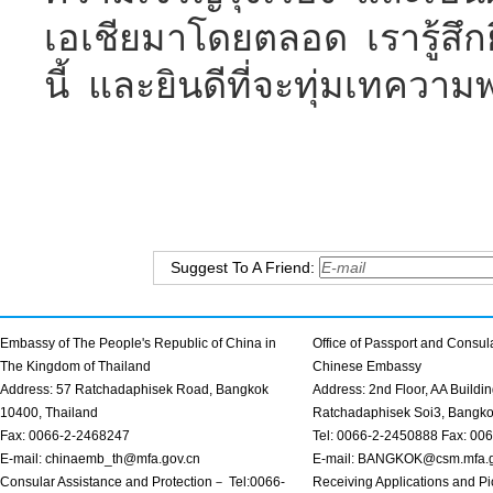
เอเชียมาโดยตลอด เรารู้สึกยิ
นี้ และยินดีที่จะทุ่มเทคว
Suggest To A Friend:
Embassy of The People's Republic of China in
Office of Passport and Consula
The Kingdom of Thailand
Chinese Embassy
Address: 57 Ratchadaphisek Road, Bangkok
Address: 2nd Floor, AA Buildin
10400, Thailand
Ratchadaphisek Soi3, Bangk
Fax: 0066-2-2468247
Tel: 0066-2-2450888 Fax: 00
E-mail: chinaemb_th@mfa.gov.cn
E-mail: BANGKOK@csm.mfa.g
Consular Assistance and Protection－ Tel:0066-
Receiving Applications and Pi