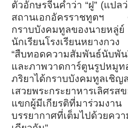
ตัวอักษรจีนคำว่า “ฝู” (แปลว
สถานเอกอัครราชทูตฯ ตา
กราบบังคมทูลของนายหลู
นักเรียนโรงเรียนหยางกวง
“สืบทอดความสัมพันธ์นับพั
และภาพวาดการ์ตูนรูปหมูทอ
ภริยาได้กราบบังคมทูลเชิญ
เสวยพระกระยาหารเลิศรสของ
แขกผู้มีเกียรติที่มาร่วม
บรรยากาศที่เต็มไปด้วยควา
เดียวกัน”