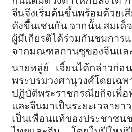
กันแต้มดวงตาให้กับสิงโต 
จีนจึงเริ่มต้นขึ้นพร้อมด้วยเ
ดังขึ้นเช่นกัน จากนั้น สมเด
ผู้มีเกียรติได้ร่วมกันชมก
จากมณฑลกานซูของจีนและน
นายหลู่ย์ เจี้ยนได้กล่าวก
พระบรมวงศานุวงศ์โดยเฉพา
ปฏิบัติพระราชกรณียกิจเพื่
และจีนมาเป็นระยะเวลายาว
เป็นเพื่อนแท้ของประชาชน
ไทยและจีน โดยในปีใหม่ปีนี้