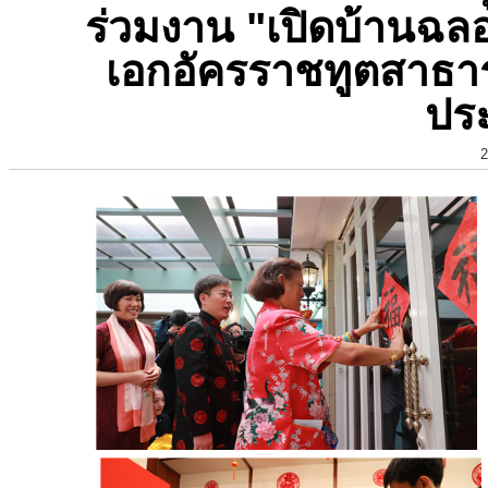
ร่วมงาน "เปิดบ้านฉ
เอกอัครราชทูตสาธ
ปร
2