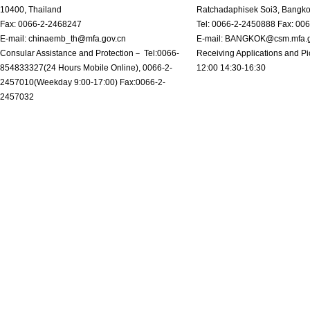
10400, Thailand
Ratchadaphisek Soi3, Bangk
Fax: 0066-2-2468247
Tel: 0066-2-2450888 Fax: 00
E-mail: chinaemb_th@mfa.gov.cn
E-mail: BANGKOK@csm.mfa.g
Consular Assistance and Protection－ Tel:0066-
Receiving Applications and Pi
854833327(24 Hours Mobile Online), 0066-2-
12:00 14:30-16:30
2457010(Weekday 9:00-17:00) Fax:0066-2-
2457032