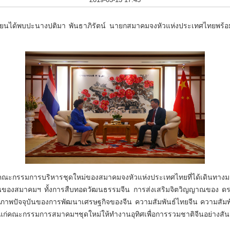
ย์ เจี้ยนได้พบปะนางปติมา พันธาภิรัตน์ นายกสมาคมจงหัวแห่งประเทศไทยพ
นรับคณะกรรมการบริหารชุดใหม่ของสมาคมจงหัวแห่งประเทศไทยที่ได้เดินทาง
นของสมาคมฯ ทั้งการสืบทอดวัฒนธรรมจีน การส่งเสริมจิตวิญญาณของ ดร. 
าพปัจจุบันของการพัฒนาเศรษฐกิจของจีน ความสัมพันธ์ไทยจีน ความสัมพั
งใจแก่คณะกรรมการสมาคมฯชุดใหม่ให้ทำงานอุทิศเพื่อการรวมชาติจีนอย่างสันต