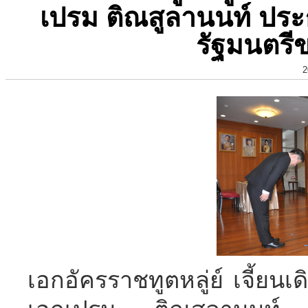
เปรม ติณสูลานนท์ ป
รัฐมนตร
2
เอกอัครราชทูตหลู่ย์ เจี้