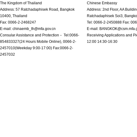
The Kingdom of Thailand
Chinese Embassy
Address: 57 Ratchadaphisek Road, Bangkok
Address: 2nd Floor, AA Buildin
10400, Thailand
Ratchadaphisek Soi3, Bangk
Fax: 0066-2-2468247
Tel: 0066-2-2450888 Fax: 00
E-mail: chinaemb_th@mfa.gov.cn
E-mail: BANGKOK@csm.mfa.g
Consular Assistance and Protection－ Tel:0066-
Receiving Applications and Pi
854833327(24 Hours Mobile Online), 0066-2-
12:00 14:30-16:30
2457010(Weekday 9:00-17:00) Fax:0066-2-
2457032