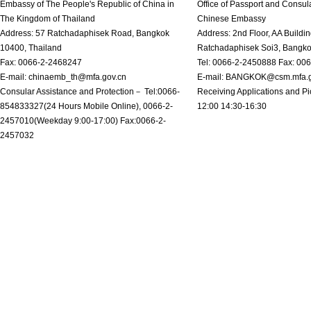
Embassy of The People's Republic of China in
Office of Passport and Consula
The Kingdom of Thailand
Chinese Embassy
Address: 57 Ratchadaphisek Road, Bangkok
Address: 2nd Floor, AA Buildin
10400, Thailand
Ratchadaphisek Soi3, Bangk
Fax: 0066-2-2468247
Tel: 0066-2-2450888 Fax: 00
E-mail: chinaemb_th@mfa.gov.cn
E-mail: BANGKOK@csm.mfa.g
Consular Assistance and Protection－ Tel:0066-
Receiving Applications and Pi
854833327(24 Hours Mobile Online), 0066-2-
12:00 14:30-16:30
2457010(Weekday 9:00-17:00) Fax:0066-2-
2457032