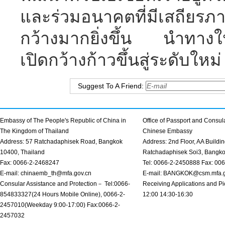
และร่วมอนาคตที่มีเสถียร
กว้างมากยิ่งขึ้น นำทางใ
เปิดกว้างก้าวขึ้นสู่ระดับใหม่
Suggest To A Friend:
Embassy of The People's Republic of China in
Office of Passport and Consula
The Kingdom of Thailand
Chinese Embassy
Address: 57 Ratchadaphisek Road, Bangkok
Address: 2nd Floor, AA Buildin
10400, Thailand
Ratchadaphisek Soi3, Bangk
Fax: 0066-2-2468247
Tel: 0066-2-2450888 Fax: 00
E-mail: chinaemb_th@mfa.gov.cn
E-mail: BANGKOK@csm.mfa.g
Consular Assistance and Protection－ Tel:0066-
Receiving Applications and Pi
854833327(24 Hours Mobile Online), 0066-2-
12:00 14:30-16:30
2457010(Weekday 9:00-17:00) Fax:0066-2-
2457032