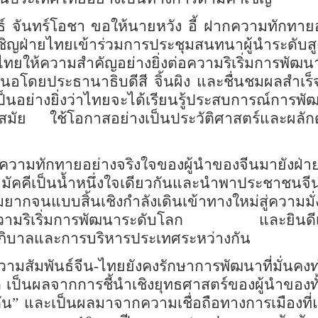
์ จันทร์โอชา ขอให้นายหวัง อี้ ฝากความทักทายอ
ิญฝ่ายไทยเข้าร่วมการประชุมสนทนาผู้นำระดับสู
ยไทยให้ความสำคัญอย่างยิ่งต่อความริเริ่มการพัฒน
สนอโดยประธานาธิบดีสี จิ้นผิง และชื่นชมผลสำเร็
นอย่างยิ่งว่าไทยจะได้เรียนรู้ประสบการณ์การพ
มัย ใช้โอกาสอย่างเป็นประวัติศาสตร์
และผลัก
ความทักทายอย่างจริงใจของผู้นำของจีนมายังฝ่
ามัคคีเป็นน้ำหนึ่งใจเดียวกันและนำพาประชาชนจ
มยากจน
แบบ
สิ้นเชิง
กำลัง
เดินเข้า
ทางใหม่สู่ความมั่
วมในความริเริ่มการพัฒนาระดับโลก
และยินดี
ิบาลและการบริหารประเทศระหว่างกัน
วามสัมพันธ์จีน
-
ไทยยังคงรักษาการพัฒนาที่มั่นคง
็นผลจากการชี้นำเชิงยุทธศาสตร์ของผู้นำของท
ัน
”
และเป็นผลมาจากความ
เชื่อถือ
ทางการเมืองที่