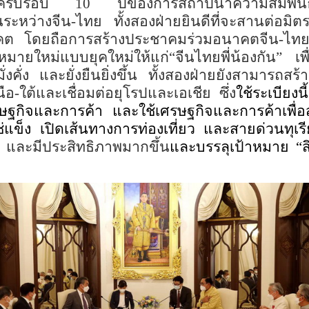
็นปีครบรอบ
10
ปีของการสถาปนาความสัมพันธ์ห
น
ระหว่าง
จีน
-
ไทย
ทั้งสองฝ่ายยินดีที่จะสานต่อม
าคต
โดยถือการสร้างประชาคมร่วมอนาคตจีน
-
ไทย
มหมาย
ใหม่แบบ
ยุคใหม่
ให้
แก่
“
จีนไทยพี่น้องกัน
”
เพื
ั่งคั่ง
และยั่งยืนยิ่งขึ้น
ทั้งสองฝ่ายยังสามารถสร้
นือ
-
ใต้และเชื่อมต่อยุโรปและเอเชีย ซึ่ง
ใช้ระเบียงนี้
ศรษฐกิจและการค้า และใช้เศรษฐกิจและการค้าเพื่อ
แข็ง เปิดเส้นทางการท่องเที่ยว และสายด่วนทุเรี
และมีประสิทธิภาพมากขึ้น
และบรรลุเป้าหมาย
“
ส