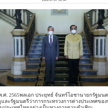
พ
.
ศ
.
2565
พลเอก ประยุทธ์ จันทร์โอชา
นายกรัฐมนต
ัฐและรัฐมนตรีว่าการกระทรวงการต่างประเทศของป
ือนประเทศไทยอย่างเป็นทางการตามคำเชิญ