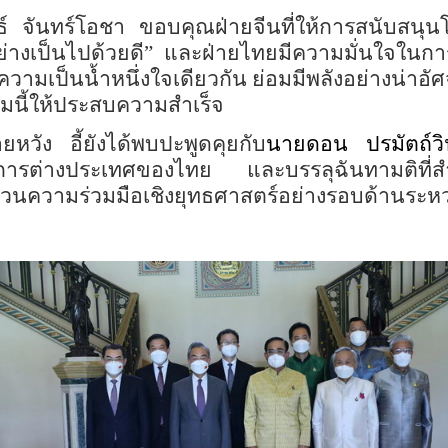
์ จันทร์โอชา ขอบคุณฝ่ายจีนที่ให้การสนับสนุน
ย่างเป็นไปด้วยดี
”
และฝ่ายไทยมีความมั่นใจในการ
่มีความเป็นน้ำหนึ่งใจเดียวกัน ย่อมมีพลังอย่างน่าอั
ุมนี้ให้ประสบความสำเร็จ
ยหวัง อี้ยังได้พบปะพูดคุยกับ
นาย
ดอน ปรมัตถ์วิ
งการต่างประเทศของไทย และบรรลุฉันทามติที
ส่วนความร่วมมือเชิงยุทธศาสตร์อย่างรอบด้านระหว