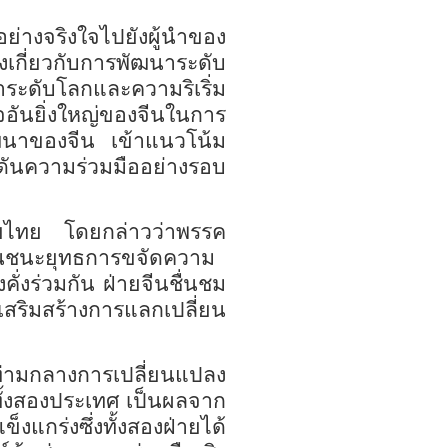
ย่างจริงใจไปยังผู้นำของ
งเกี่ยวกับการพัฒนาระดับ
าระดับโลกและความริเริ่ม
จอันยิ่งใหญ่ของจีนในการ
ัฒนาของจีน เข้าแนวโน้ม
ดันความร่วมมืออย่างรอบ
ายไทย โดยกล่าวว่า
พรรค
ีนชนะยุทธการ
ขจัด
ความ
งคั่งร่วมกัน
ฝ่ายจีน
ชื่
น
ชม
เสริมสร้างการแลกเปลี่ยน
ท่ามกลางการเปลี่ยนแปลง
ั้งสองประเทศ เป็นผลจาก
แข็งแกร่ง
ซึ่ง
ทั้งสองฝ่าย
ได้