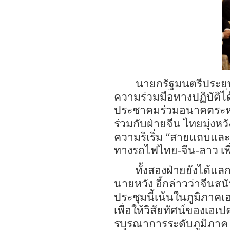
นายกรัฐมนตรีประยุท
ความร่วมมือทางปฏิบัติไ
ประชาคมร่วมอนาคตระหว่า
ร่วมกับฝ่ายจีน ไทยมุ่ง
ความริเริ่ม
“สาย
แถบและ
ทางรถไฟไทย
-
จีน
-
ลาว เ
ทั้งสองฝ่ายยังได้แล
นายหวัง อี้กล่าวว่า
จีนสน
ประชุมนี้เน้นในภูมิภาค
เพื่อให้วิสัยทัศน์ของเ
รบูรณาการระดับภูมิภาค