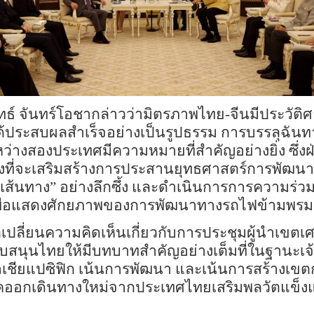
ธ์ จันทร์โอชากล่าวว่า
มิตรภาพไทย
-
จีนมีประวัต
ด้ประสบผลสำเร็จอย่างเป็นรูปธรรม การบรรลุฉันท
งสองประเทศมีความหมายที่สำคัญอย่างยิ่ง ซึ่งฝ่
หวังที่จะเสริมสร้างการประสานยุทธศาสตร์การพัฒน
เส้นทาง
” อย่างลึกซึ้ง
และดำเนินการการความร่วม
พื่อแสดงศักยภาพของการพัฒนาทางรถไฟข้ามพรมแด
กเปลี่ยนความคิดเห็นเกี่ยวกับการประชุมผู้นำเขตเ
ับสนุนไทยให้มีบทบาทสำคัญอย่างเต็มที่ในฐานะเจ้
เอเชียแปซิฟิก เน้นการพัฒนา และเน้นการสร้างเขตก
อเปคออกเดินทางใหม่จากประเทศไทย
เสริมพลวัตแข็ง