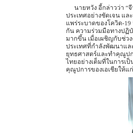
นายหวัง อี้กล่าวว่า
“
จ
ประเทศ
อย่างชัดเจน
และเ
แพร่
ระบาดของโควิด
-19
กัน ความร่วมมือทางปฏิบ
มากขึ้น เมื่อ
เผชิญกับ
ช่ว
ประเทศ
ที่
กำลังพัฒนาแล
ยุทธศาสตร์และ
ทำคุณูป
ไทยอย่างเต็มที่ในการเป็
คุณูปการ
ของเอเชีย
ให้แก