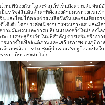
ีนไทยพี่น้องกัน
”
ได้
สะท้อน
ให้เห็น
ถึงความสัมพันธ์
อ
ป็นทรัพย์สินอันล้ำค่าที่ทั้งสองฝ่ายควรหวงแหนรัก
จีนและไทยได้คอยช่วยเหลือซึ่งกันและกันเพื่อ
ัติได้เติบโตอย่างต่อเนื่องอย่างทวนกระแส
และ
มีค
งความผันผวนและการเปลี่ยนแปลงครั้งใหม่
ของ
โล
ะ
ระบบ
เศรษฐกิจเกิดใหม่ที่สำคัญ ควรเสริมสร้างก
การ
มากขึ้นเพื่อสันติภาพและเสถียรภาพ
ของ
ภูมิภา
นเจ้าภาพจัดการประชุมผู้นำ
เขต
เศรษฐกิจเอเปคในปีน
่
ธรรมาภิบาลระดับโลก