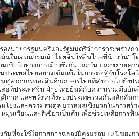
ย รองนายกรัฐมนตรีและรัฐมนตรีว่าการกระทรวงก
ึดมั่นในเจตนารมณ์
“
ไทยจีนใช่อื่นไกล
พี่น้องกัน
”
โด
าม
เชื่อถือ
ทางการเมืองซึ่งกันและกัน และขยายความ
นุนประเทศไทยอย่างเข้มแข็งในการต่อสู้กับโรค
โคว
่านศุลากากรของ
สินค้าเกษตรไทยที่ส่งออกไปยังป
นต่อ
ที่
ประเทศจีน ฝ่ายไทยยินดีกับความร่วมมืออัน
มิภาค และหวังว่าทั้งสอง
ประเทศ
ร่วมกันผลักดันก
ื่อมโยงและความสมดุล บรรลุผลเชิงบวกในการสร้าง
หมุนเวียนและสีเขียวเป็นต้น เพื่อช่วย
เหลือการ
ฟื้น
องกันที่จะใช้โอกาส
การ
ฉลอง
ปี
ครบรอบ
10
ปี
ของ
กา