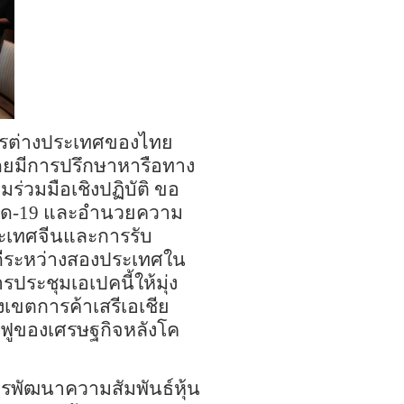
ารต่างประเทศของไทย
ยมีการ
ปรึกษาหารือทาง
ร่วมมือเชิงปฏิบัติ ขอ
ิด
-19
และ
อำนวยความ
ระเทศจีนและการรับ
ดีระหว่างสองประเทศใน
ารประชุมเอเป
คนี้ให้
มุ่ง
เขตการค้าเสรีเอเชีย
ฟู
ของ
เศรษฐกิจหลังโค
รพัฒนาความสัมพันธ์หุ้น