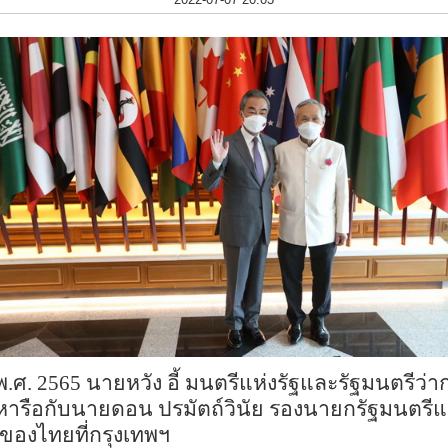
พ
.
ศ
. 2565
นายหวัง อี้ มนตรีแห่งรัฐและรัฐมนตรีว
หารือ
กับนายดอน ปรมัตถ์วินัย รองนายกรัฐมนตรีแ
องไทยที่กรุงเทพฯ