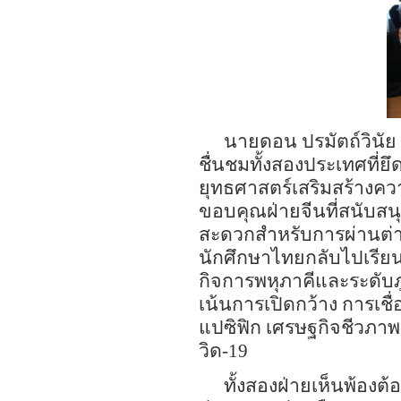
นายดอน ปรมัตถ์วินั
ชื่นชมทั้งสองประเทศที่ย
ยุทธศาสตร์
เสริม
สร้างคว
ขอบคุณ
ฝ่าย
จีนที่สนับส
สะดวกสำหรับ
การผ่านต
นักศึกษา
ไทยกลับ
ไปเรีย
กิจการพหุภาคีและระดับภู
เน้นการเปิดกว้าง การเช
แปซิฟิก เศรษฐกิจชีวภาพ 
วิด
-19
ทั้งสองฝ่ายเห็นพ้องต้