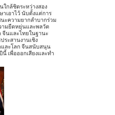
ัน
ใกล้ชิดระหว่างสอง
ษาเอาไว้ นับตั้งแต่การ
เอาชนะความยากลำบากร่วม
วามยืดหยุ่นและ
พลวัต
ก จีนและไทยในฐานะ
ารประสานงานเชิง
คและโลก จีนสนับสนุน
ี้ เพื่อ
ออก
เสียง
และทำ