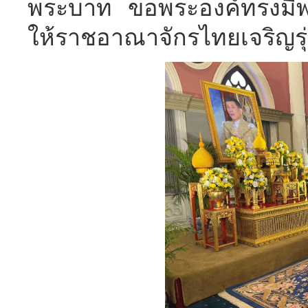
พระบาท ขอพระองค์ทรงมีพ
ให้ราชอาณาจักรไทยเจริญรุ่ง