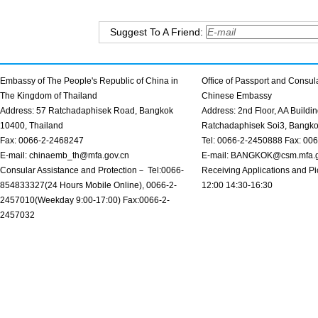
Suggest To A Friend:
Embassy of The People's Republic of China in
Office of Passport and Consula
The Kingdom of Thailand
Chinese Embassy
Address: 57 Ratchadaphisek Road, Bangkok
Address: 2nd Floor, AA Buildin
10400, Thailand
Ratchadaphisek Soi3, Bangk
Fax: 0066-2-2468247
Tel: 0066-2-2450888 Fax: 00
E-mail: chinaemb_th@mfa.gov.cn
E-mail: BANGKOK@csm.mfa.g
Consular Assistance and Protection－ Tel:0066-
Receiving Applications and Pi
854833327(24 Hours Mobile Online), 0066-2-
12:00 14:30-16:30
2457010(Weekday 9:00-17:00) Fax:0066-2-
2457032